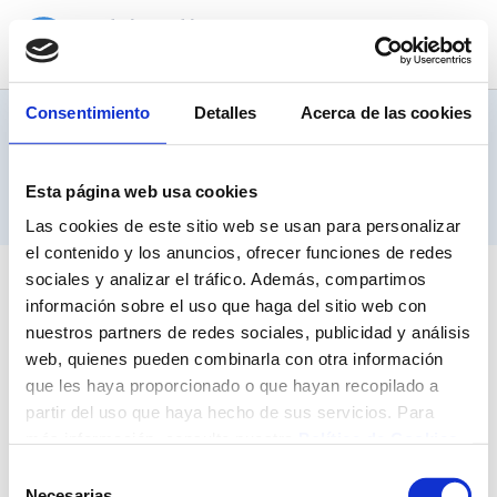
Consentimiento
Detalles
Acerca de las cookies
VINCULADO :
Esta página web usa cookies
Las cookies de este sitio web se usan para personalizar
el contenido y los anuncios, ofrecer funciones de redes
sociales y analizar el tráfico. Además, compartimos
información sobre el uso que haga del sitio web con
nuestros partners de redes sociales, publicidad y análisis
web, quienes pueden combinarla con otra información
Facultad de Enfermería
que les haya proporcionado o que hayan recopilado a
5ª Planta, Avda. Valdecilla s/n, CP:39008 Santander, Cantabria
partir del uso que haya hecho de sus servicios. Para
T.
942 331 077
- Fax. 942 344 000
más información, consulte nuestra
Política de Cookies
.
SUBSCRÍBETE AL BOLETÍN
Selección
Necesarias