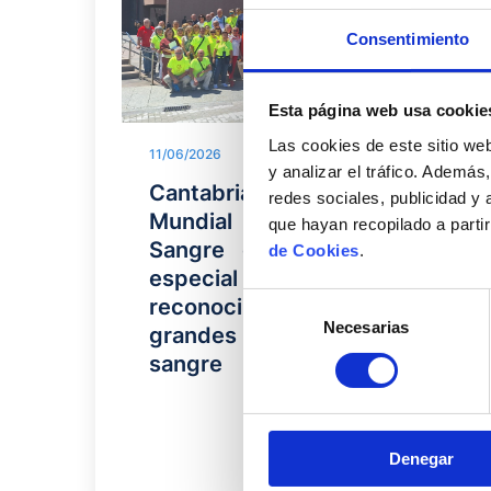
Consentimiento
Esta página web usa cookie
Las cookies de este sitio we
11/06/2026
y analizar el tráfico. Ademá
Cantabria celebra el Día
redes sociales, publicidad y
Mundial del Donante de
que hayan recopilado a parti
Sangre con una campaña
de Cookies
.
especial de donación y un
Selección
reconocimiento a 50
Necesarias
de
grandes donantes de
consentimiento
sangre
Denegar