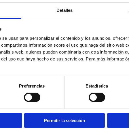
Detalles
s
b se usan para personalizar el contenido y los anuncios, ofrecer
05/06/2026
s, compartimos información sobre el uso que haga del sitio web 
El Gobierno de Cantabria
 análisis web, quienes pueden combinarla con otra información q
aborda de manera
r del uso que haya hecho de sus servicios. Para más informació
coordinada los retos que
afectan a la salud de las
personas, de los animales y
Preferencias
Estadística
del medio ambiente
Permitir la selección