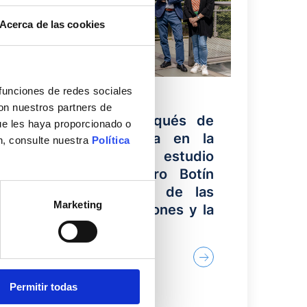
Acerca de las cookies
 funciones de redes sociales
04/06/2026
con nuestros partners de
La Fundación Marqués de
ue les haya proporcionado o
Valdecilla participa en la
n, consulte nuestra
Política
segunda fase del estudio
pionero del Centro Botín
sobre el impacto de las
Marketing
artes en las emociones y la
creatividad
Permitir todas