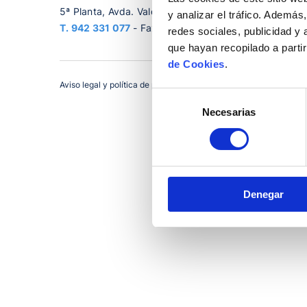
5ª Planta, Avda. Valdecilla s/n, CP:39008 Santander,
y analizar el tráfico. Ademá
T.
942 331 077
- Fax. 942 344 000
redes sociales, publicidad y
que hayan recopilado a parti
de Cookies
.
Aviso legal y política de privacidad
Política de Cookies
© 2
Selección
Necesarias
de
consentimiento
Denegar