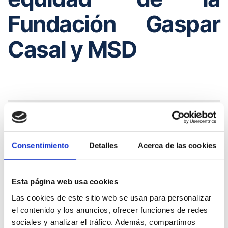
Fundación Gaspar
Casal y MSD
El Congreso de los Diputados ha acogido la presentación
del libro ‘Por una salud no determinada. Hoja de Ruta hacia
la equidad’, de la Fundación Gaspar Casal y MSD, que
cuenta entre su nómina de autores con el
director del
Consentimiento
Detalles
Acerca de las cookies
Observatorio de Salud Pública de Cantabria, Adrian
Aginagalde.
Esta página web usa cookies
En el trabajo se subraya que el lugar de residencia, el
género o el acceso a la educación son algunos
Las cookies de este sitio web se usan para personalizar
determinantes que condicionan los resultados en salud,
el contenido y los anuncios, ofrecer funciones de redes
incluso en países en los que el acceso a la sanidad es
sociales y analizar el tráfico. Además, compartimos