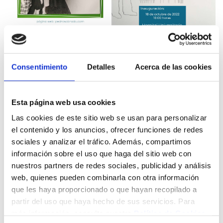
Consentimiento
Detalles
Acerca de las cookies
Esta página web usa cookies
Las cookies de este sitio web se usan para personalizar
“VIDA”, de Guido González Velasco
el contenido y los anuncios, ofrecer funciones de redes
sociales y analizar el tráfico. Además, compartimos
dedicada a todos los profesionales del Hospital
información sobre el uso que haga del sitio web con
Universitario Marqués de Valdecilla. Se trata de una
composición que expresa un resumen de la vida; “De la
nuestros partners de redes sociales, publicidad y análisis
oscuridad, surge la vida en forma de aguas, que ascienden
web, quienes pueden combinarla con otra información
para posteriormente descender, creando luz y contenidos”,
que les haya proporcionado o que hayan recopilado a
para ello ha utilizado materiales arenosos, calizos, pintura
partir del uso que haya hecho de sus servicios. Para
acrílica y aglutinantes.
más información, consulte nuestra
Política de Cookies
.