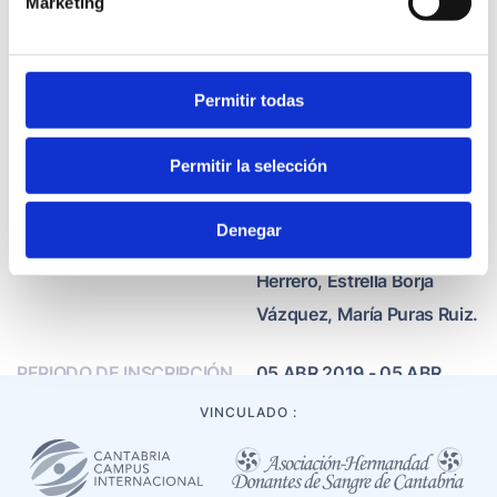
Marketing
PARTICIPANTES
25
Permitir todas
DOCENTES
Caridad Conde García,
Elvira Benito Concha,
Permitir la selección
Marta Arronte, Begoña
París, Lorena Lasarte Oria,
Denegar
María Sáez de Adana
Herrero, Estrella Borja
Vázquez, María Puras Ruiz.
PERIODO DE INSCRIPCIÓN
05 ABR 2019 - 05 ABR
2019
VINCULADO :
MODALIDAD
Semipresencial