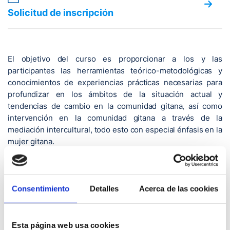
Solicitud de inscripción
El objetivo del curso es proporcionar a los y las
participantes las herramientas teórico-metodológicas y
conocimientos de experiencias prácticas necesarias para
profundizar en los ámbitos de la situación actual y
tendencias de cambio en la comunidad gitana, así como
intervención en la comunidad gitana a través de la
mediación intercultural, todo esto con especial énfasis en la
mujer gitana.
Este curso está dirigido a titulados en medicina y
enfermería que desarrollen su labor profesional en
contacto directo con pacientes del colectivo gitano o
Consentimiento
Detalles
Acerca de las cookies
vinculados al ámbito de la gestión y calidad en el ámbito
sanitario del SCS, Consejería de Sanidad y entidades
locales. También otras titulaciones en las que, en el
Esta página web usa cookies