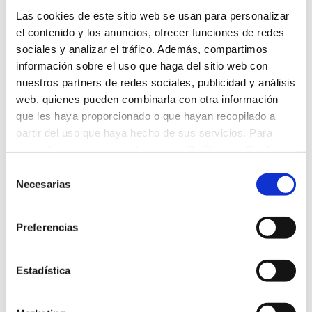
ejercicio práctico de sus funciones tengan o puedan tener
Las cookies de este sitio web se usan para personalizar
relación con el colectivo gitano. Así mismo, al considerarse
el contenido y los anuncios, ofrecer funciones de redes
el programa de carácter transversal, se incluye en el curso
sociales y analizar el tráfico. Además, compartimos
al colectivo de Trabajadores Sociales y personal cuyas
información sobre el uso que haga del sitio web con
funciones sean atención al usuario en el ámbito sanitario en
base a los objetivos del curso.
nuestros partners de redes sociales, publicidad y análisis
web, quienes pueden combinarla con otra información
Del 12 ABR 2018 al 26 ABR 2018
que les haya proporcionado o que hayan recopilado a
Santander
partir del uso que haya hecho de sus servicios. Para
más información, consulte nuestra
Política de Cookies
.
Descargar programa
Selección
Necesarias
de
consentimiento
LOCALIDAD
Aula 7. Escuela
Preferencias
Universitaria de Enfermería
Estadística
LUGAR
Santander
DURACIÓN
20 horas