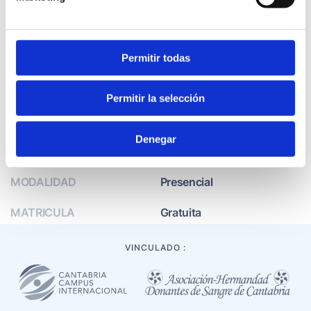
LOCALIDAD
Santander
LUGAR
Aula nº 9. Pabellón 16 del
Permitir todas
Hospital Universitario
Marqués de Valdecilla
Permitir la selección
DURACIÓN
24 horas
Denegar
PERIODO DE INSCRIPCIÓN
14 DIC 2016 - 23 ENE 2016
MODALIDAD
Presencial
MATRICULA
Gratuita
ENTIDAD PROMOTORA
OSPC
VINCULADO :