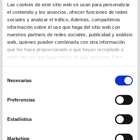
El curso está dirigido a profesionales (titulados con
Las cookies de este sitio web se usan para personalizar
licenciatura, diplomatura, grado o postgrado), interesados
el contenido y los anuncios, ofrecer funciones de redes
en iniciarse en los contenidos y métodos de la
sociales y analizar el tráfico. Además, compartimos
investigación. Es importante que la investigación en
información sobre el uso que haga del sitio web con
materia de salud pública se realice con una perspectiva
nuestros partners de redes sociales, publicidad y análisis
interdisciplinar, lo que implica a profesionales de ciencias
web, quienes pueden combinarla con otra información
dela salud y de otras disciplinas como la sociología, trabajo
que les haya proporcionado o que hayan recopilado a
social, biología, geografía, educación, derecho, estadística,
partir del uso que haya hecho de sus servicios. Para
economía… Se considera fundamental que los participantes
más información, consulte nuestra
Política de Cookies
.
estén interesadas en iniciarse en la investigación en Salud
Selección
Pública, teniendo especial consideración con los
Necesarias
de
integrantes de los grupos de investigación del
consentimiento
Observatorio o que pretendan formar parte de ellos, y con
quienes estén interesados en colaborar en los estudios
Preferencias
que realiza el Observatorio.
14 DIC 2016 - 23 ENE 2016
Estadística
24 horas
Santander
Marketing