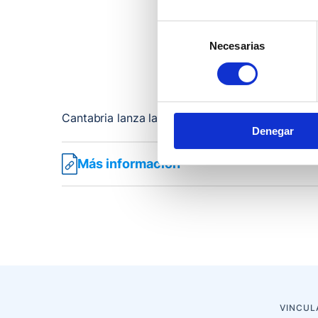
Selección
Necesarias
de
consentimiento
Cantabria lanza la campaña ‘La violencia machis
Denegar
Más información
VINCUL