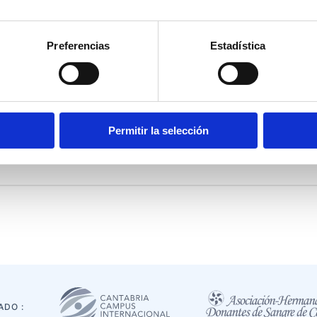
Preferencias
Estadística
ta la paras tú’ con motivo del 25N
Permitir la selección
ADO :