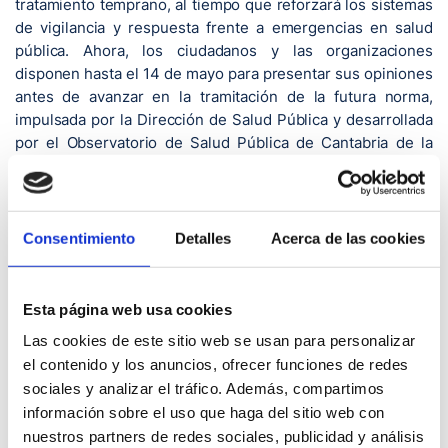
tratamiento temprano, al tiempo que reforzará los sistemas
de vigilancia y respuesta frente a emergencias en salud
pública. Ahora, los ciudadanos y las organizaciones
disponen hasta el 14 de mayo para presentar sus opiniones
antes de avanzar en la tramitación de la futura norma,
impulsada por la Dirección de Salud Pública y desarrollada
por el Observatorio de Salud Pública de Cantabria de la
Fundación Marqués de Valdecilla.
Así, tras la publicación de la Resolución en el Boletín Oficial
de Cantabria (BOC) se abre la fase de consulta previa a la
Consentimiento
Detalles
Acerca de las cookies
elaboración del anteproyecto de la Ley de Salud Pública de
Cantabria. De este modo, la ciudadanía y los agentes
implicados en el desarrollo de las políticas de Salud Pública
Esta página web usa cookies
y en la promoción de la salud en Cantabria tienen la
posibilidad de participar de forma activa y realizar
Las cookies de este sitio web se usan para personalizar
aportaciones a la misma.
el contenido y los anuncios, ofrecer funciones de redes
sociales y analizar el tráfico. Además, compartimos
El nuevo texto, que desarrolla y adapta la Ley General de
información sobre el uso que haga del sitio web con
Salud Pública de 2011 —de ámbito nacional— a las
nuestros partners de redes sociales, publicidad y análisis