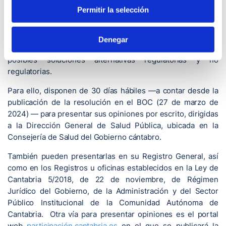
Permitir la selección
Con este nuevo trámite, los ciudadanos y organizaciones
pueden presentar sus opiniones sobre los problemas que
se pretenden solucionar con la futura Ley, sus objetivos, la
Denegar
necesidad y oportunidad de su aprobación, así como las
posibles soluciones alternativas regulatorias y no
regulatorias.
Para ello, disponen de 30 días hábiles —a contar desde la
publicación de la resolución en el BOC (27 de marzo de
2024) — para presentar sus opiniones por escrito, dirigidas
a la Dirección General de Salud Pública, ubicada en la
Consejería de Salud del Gobierno cántabro.
También pueden presentarlas en su Registro General, así
como en los Registros u oficinas establecidos en la Ley de
Cantabria 5/2018, de 22 de noviembre, de Régimen
Jurídico del Gobierno, de la Administración y del Sector
Público Institucional de la Comunidad Autónoma de
Cantabria. Otra vía para presentar opiniones es el portal
web
participación.cantabria.es
en el que se publicará la