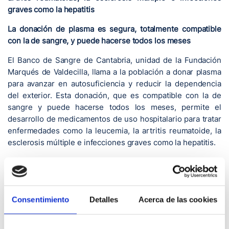
graves como la hepatitis
La donación de plasma es segura, totalmente compatible
con la de sangre, y puede hacerse todos los meses
El Banco de Sangre de Cantabria, unidad de la Fundación
Marqués de Valdecilla, llama a la población a donar plasma
para avanzar en autosuficiencia y reducir la dependencia
del exterior. Esta donación, que es compatible con la de
sangre y puede hacerse todos los meses, permite el
desarrollo de medicamentos de uso hospitalario para tratar
enfermedades como la leucemia, la artritis reumatoide, la
esclerosis múltiple e infecciones graves como la hepatitis.
Con la donación de sangre también se dona plasma, pero
no el suficiente. Es por este motivo que desde el Banco de
Sangre se pide a la población donar plasma por aféresis.
Así, mediante la donación por aféresis se extrae uno o
Consentimiento
Detalles
Acerca de las cookies
varios de los componentes de la sangre y se devuelve el
resto al donante. La sangre extraída pasa por una máquina