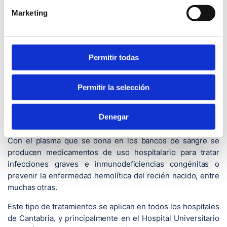
de Sangre’ (disponible para iPhone y Android); en la web
citapreviabs.fmvaldecilla.es o llamando al 640244120.
Marketing
Medicamentos de uso hospitalario
El 92% del plasma es agua y el resto son proteínas y otros
Permitir todas
componentes vitales como albúmina, que ayuda a evitar
que el líquido se filtre fuera de los vasos sanguíneos;
inmunoglobulinas (anticuerpos) que defienden activamente
Permitir la selección
al organismo frente a virus, bacterias, hongos y células
cancerosas, y factores de la coagulación que previenen las
Denegar
hemorragias.
Con el plasma que se dona en los bancos de sangre se
producen medicamentos de uso hospitalario para tratar
infecciones graves e inmunodeficiencias congénitas o
prevenir la enfermedad hemolítica del recién nacido, entre
muchas otras.
Este tipo de tratamientos se aplican en todos los hospitales
de Cantabria, y principalmente en el Hospital Universitario