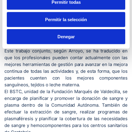
Permitir todas
El director del BSTC ha agradecido a todos sus
profesionales su compromiso y trabajo con el objetivo de
renovar estas acreditaciones y así mantener un adecuado
Permitir la selección
sistema de calidad. “Es mérito de todos los trabajadores de
este centro, tanto médicos como enfermeras, técnicos,
Denegar
auxiliares y personal de administración”, ha incidido.
Este trabajo conjunto, según Arroyo, se ha traducido en
que los profesionales pueden contar actualmente con las
mejores herramientas de gestión para avanzar en la mejora
continua de todas las actividades y, de esta forma, que los
pacientes cuenten con los mejores componentes
sanguíneos, tejidos o leche materna.
El BSTC, unidad de la Fundación Marqués de Valdecilla, se
encarga de planificar y promover la donación de sangre y
plasma dentro de la Comunidad Autónoma. También de
efectuar la extracción de sangre, realizar programas de
plasmaféresis y planificar la cobertura de las necesidades
de sangre y hemocomponentes para los centros sanitarios