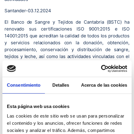
Santander-03.12.2024
El Banco de Sangre y Tejidos de Cantabria (BSTC) ha
renovado sus certificaciones ISO 9001:2015 e ISO
14001:2015 que acreditan la calidad de todos los productos
y servicios relacionados con la donación, obtención,
procesamiento, conservación y distribución de sangre,
tejidos y leche, así como las actividades vinculadas con el
trasplante de progenitores hematopoyéticos
.
El director del BSTC, el doctor José Luis Arroyo, ha
destacado que el Banco cuenta con una amplia experiencia
Consentimiento
Detalles
Acerca de las cookies
en gestión de calidad, y ha recordado que en 1997 fue el
primer centro de transfusión de España que consiguió la
certificación ISO 9000. Actualmente, la norma internacional
Esta página web usa cookies
ISO 9001 es la que se encarga de acreditar la gestión de
Las cookies de este sitio web se usan para personalizar
calidad de los productos y servicios de una entidad.
el contenido y los anuncios, ofrecer funciones de redes
Esta acreditación se amplió en el año 2009 con la
sociales y analizar el tráfico. Además, compartimos