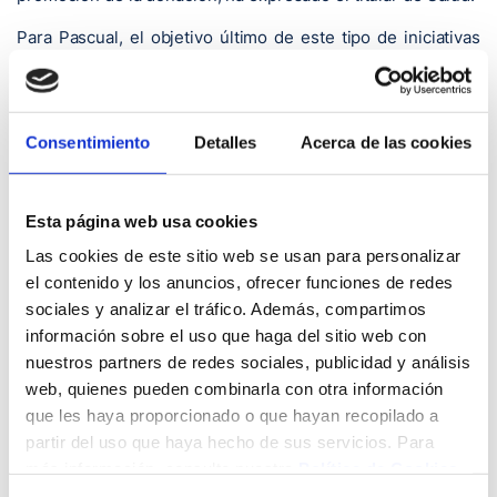
Para Pascual, el objetivo último de este tipo de iniciativas
es que, “entre todos” podamos seguir manteniendo este
espíritu extraordinariamente solidario que demuestra
Cantabria y Santander, y para que los ciudadanos sigan
confiando, no sólo en la sanidad, “que me consta que la
Consentimiento
Detalles
Acerca de las cookies
tiene”, sino en el resto de las instituciones que cooperan.
Por su parte, la alcaldesa de la ciudad, en el mismo sentido
Esta página web usa cookies
que Pascual, ha subrayado el interés de Santander en
Las cookies de este sitio web se usan para personalizar
continuar “reforzando y avalando” la labor que hace tanto la
el contenido y los anuncios, ofrecer funciones de redes
Fundación Marqués de Valdecilla como el Banco de Sangre
y Tejidos de Cantabria (BSTC).
sociales y analizar el tráfico. Además, compartimos
información sobre el uso que haga del sitio web con
“Nos ponemos a su entera disposición –ha añadido- para
nuestros partners de redes sociales, publicidad y análisis
que los santanderinos sigan siendo solidarios y qué mayor
web, quienes pueden combinarla con otra información
solidaridad que dar nuestra sangre”. Además, esta
que les haya proporcionado o que hayan recopilado a
colaboración avala la labor que hace en materia de sanidad
partir del uso que haya hecho de sus servicios. Para
y salud el Gobierno de Cantabria, y “ojalá que los
más información, consulte nuestra
Política de Cookies
.
santanderinos” sigan comprometidos con la donación de