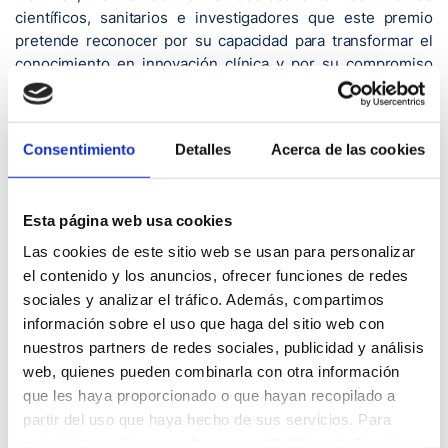
científicos, sanitarios e investigadores que este premio
pretende reconocer por su capacidad para transformar el
conocimiento en innovación clínica y por su compromiso
con los pacientes.
La trayectoria de este especialista ha estado marcada por el
objetivo de mejorar el pronóstico del cáncer infantil
Consentimiento
Detalles
Acerca de las cookies
mediante la integración de la investigación biomédica, la
innovación terapéutica y una atención centrada en el
paciente. Ante la escasez de tratamientos específicos para
Esta página web usa cookies
muchos tumores pediátricos, ha impulsado un modelo
Las cookies de este sitio web se usan para personalizar
pionero que conecta directamente la investigación de
el contenido y los anuncios, ofrecer funciones de redes
laboratorio, la producción de terapias avanzadas y su
sociales y analizar el tráfico. Además, compartimos
aplicación clínica. Bajo su dirección, más de 800 niños han
información sobre el uso que haga del sitio web con
sido tratados mediante estrategias innovadoras en la
nuestros partners de redes sociales, publicidad y análisis
Unidad CRIS de Terapias Avanzadas en Cáncer Pediátrico
web, quienes pueden combinarla con otra información
del Hospital La Paz.
que les haya proporcionado o que hayan recopilado a
Actualmente es jefe del Servicio de Hemato-Oncología
partir del uso que haya hecho de sus servicios. Para
Pediátrica del Hospital Universitario La Paz, profesor titular
más información, consulte nuestra
Política de Cookies
.