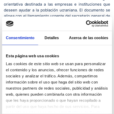
orientativa destinada a las empresas e instituciones que
deseen ayudar a la población ucraniana. El documento se
alinea con el llamamiento urgente del secretario general de
Naciones Unidas en favor de la población de Ucrania y con
el Plan Regional de Respuesta a los Refugiados y
especifica las vías de colaboración con organismos del
Consentimiento
Detalles
Acerca de las cookies
sistema ONU a nivel internacional en función de la ayuda
que se quiera prestar.
La Fundación Marqués de Valdecilla es miembro del Pacto
Esta página web usa cookies
Mundial de Naciones Unidas, una actuación que se
Las cookies de este sitio web se usan para personalizar
enmarca en su labor de RSC (Responsabilidad Social
el contenido y los anuncios, ofrecer funciones de redes
Corporativa), dada la sintonía con los valores y objetivos
sociales y analizar el tráfico. Además, compartimos
fundamentales que persigue el Pacto Mundial, es decir, el
información sobre el uso que haga del sitio web con
desarrollo de estrategias empresariales e institucionales
nuestros partners de redes sociales, publicidad y análisis
sustentadas en diez principios éticos centrados en la
web, quienes pueden combinarla con otra información
defensa de los derechos humanos, el medioambiente y en
que les haya proporcionado o que hayan recopilado a
contra de la corrupción.
partir del uso que haya hecho de sus servicios. Para
El Pacto busca tejer alianzas estratégicas con agentes clave
más información, consulte nuestra
Política de Cookies
.