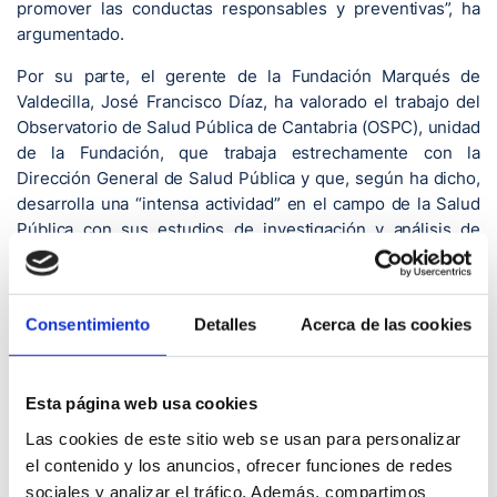
promover las conductas responsables y preventivas”, ha
argumentado.
Por su parte, el gerente de la Fundación Marqués de
Valdecilla, José Francisco Díaz, ha valorado el trabajo del
Observatorio de Salud Pública de Cantabria (OSPC), unidad
de la Fundación, que trabaja estrechamente con la
Dirección General de Salud Pública y que, según ha dicho,
desarrolla una “intensa actividad” en el campo de la Salud
Pública con sus estudios de investigación y análisis de
datos.
Entre las razones para organizar este encuentro, José
Francisco Díaz ha citado “la inquietud que nos había
Consentimiento
Detalles
Acerca de las cookies
suscitado la gran incidencia y prevalencia de las ITS en los
últimos años en Cantabria y en otras partes de España”, así
como la actualización de la situación del VIH.
Esta página web usa cookies
Las cookies de este sitio web se usan para personalizar
En este sentido, la directora general de Farmacia,
el contenido y los anuncios, ofrecer funciones de redes
Humanización y Coordinación Sociosanitaria de la
Consejería de Salud, María Isabel Priede, ha expresado su
sociales y analizar el tráfico. Además, compartimos