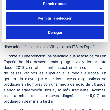
Infecciones por VIH e ITS en España 2021-2030, un
Permitir todas
documento que ha calificado de “valiente y ambicioso” y
que pretende “impulsar y coordinar las acciones para la
Permitir la selección
eliminación del VIH y las ITS como problema de salud
pública en 2030” a través de varios pilares fundamentales
como la prevención, el diagnóstico precoz y el tratamiento
Denegar
de las infecciones, la atención a la cronicidad y la mejora de
la calidad de vida, así como el abordaje del estigma y la
discriminación asociada al VIH y a otras ITS en España.
Durante su intervención, ha señalado que la tasa de VIH en
España ha ido descendiendo progresiva y lentamente
desde 2010 y, en el momento actual, si bien es similar a la
de países vecinos es superior a la media europea. En
general, la mayor parte de los nuevos diagnósticos se
producen en hombres con una media de edad de 36 años,
siendo la transmisión sexual, la más frecuente. Además,
casi la mitad de los nuevos diagnósticos (45,9%) se
produjeron de manera tardía.