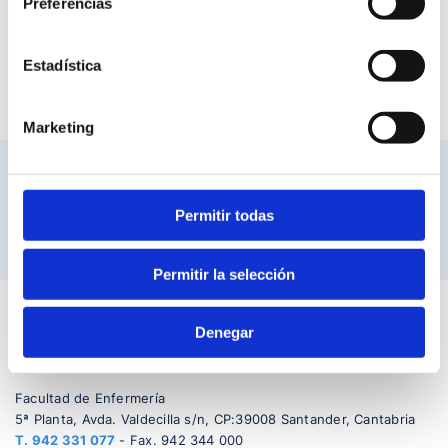
Preferencias
Programa Jornada
pdf 230 Kb
Estadística
Marketing
VINCULADO :
Permitir todas
Permitir la selección
Denegar
Facultad de Enfermería
5ª Planta, Avda. Valdecilla s/n, CP:39008 Santander, Cantabria
T.
942 331 077
- Fax. 942 344 000