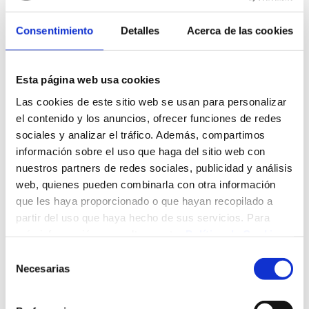
Consentimiento
Detalles
Acerca de las cookies
Esta página web usa cookies
Las cookies de este sitio web se usan para personalizar
El 2 de diciembre se celebrará la I Jornada VIH entre
el contenido y los anuncios, ofrecer funciones de redes
entidades sanitarias y ciudadanía de Cantabria y Principado
sociales y analizar el tráfico. Además, compartimos
de Asturias.
información sobre el uso que haga del sitio web con
nuestros partners de redes sociales, publicidad y análisis
El evento tendrá lugar en el Salón Gómez Durán del
web, quienes pueden combinarla con otra información
Hospital Universitario Marqués de Valdecilla, en Santander.
que les haya proporcionado o que hayan recopilado a
partir del uso que haya hecho de sus servicios. Para
Puede consultar el programa
aquí
.
más información, consulte nuestra
Política de Cookies
.
Se puede asistir a la jornada
previa inscripción
y también
Selección
podrá seguirse en streaming.
Necesarias
de
consentimiento