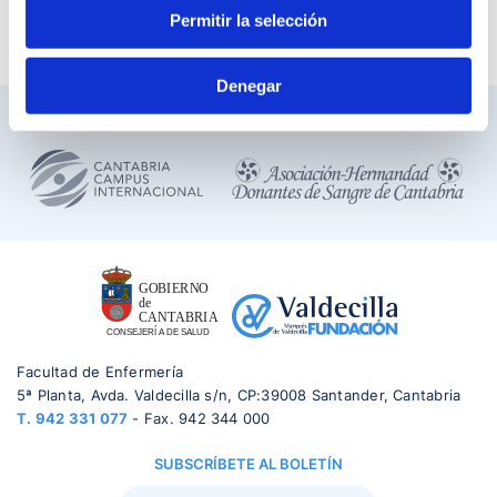
v=2zFciDoXRHU+&feature=youtu.be
Permitir la selección
Vídeo promocional de la jornada
Denegar
VINCULADO :
Facultad de Enfermería
5ª Planta, Avda. Valdecilla s/n, CP:39008 Santander, Cantabria
T.
942 331 077
- Fax. 942 344 000
SUBSCRÍBETE AL BOLETÍN