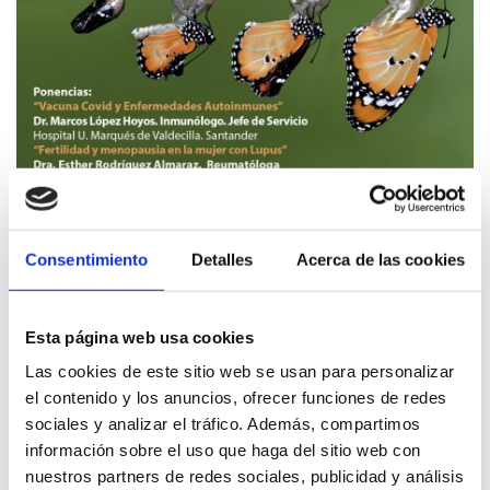
Consentimiento
Detalles
Acerca de las cookies
Santander – 20/10/2021
La Asociación Lupus de Cantabria (ALDEC) está preparado
la
II Jornada Virtual de Lupus en Cantabria
, que se
Esta página web usa cookies
celebrará el día
27 de octubre de 2021, a las 18:00 horas
, y
Las cookies de este sitio web se usan para personalizar
se emitirá a través de nuestro canal de Youtube
el contenido y los anuncios, ofrecer funciones de redes
LupusCantabria.
sociales y analizar el tráfico. Además, compartimos
Reconocida de Interés Sanitario por la Consejería de
información sobre el uso que haga del sitio web con
Sanidad del Gobierno de Cantabria. Declarada de Interés
nuestros partners de redes sociales, publicidad y análisis