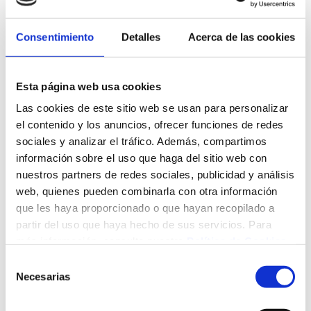
Consejo Asesor de Terapias Avanzadas, adscrito a la
Consejería de Salud y con un papel crucial en la
coordinación y desarrollo de las terapias avanzadas en la
Consentimiento
Detalles
Acerca de las cookies
región, se ha reunido recientemente en el marco de la
estrategia de gobernanza de TerAVal.
Esta página web usa cookies
Precisamente, el Consejo Asesor, creado en 2018, ha sido
Las cookies de este sitio web se usan para personalizar
renovado hace dos meses mediante una nueva Orden de la
el contenido y los anuncios, ofrecer funciones de redes
Consejería de Salud, buscando fortalecer la
sociales y analizar el tráfico. Además, compartimos
multidisciplinariedad y coordinación necesaria para
impulsar la Unidad de Producción de Terapias Avanzadas.
información sobre el uso que haga del sitio web con
nuestros partners de redes sociales, publicidad y análisis
Así, participan directivos de la Consejería, del Servicio
web, quienes pueden combinarla con otra información
Cántabro de Salud, del Hospital Valdecilla y de la Fundación
que les haya proporcionado o que hayan recopilado a
Marqués de Valdecilla, así como investigadores y clínicos
partir del uso que haya hecho de sus servicios. Para
de las diferentes instituciones que forman TerAVal:
más información, consulte nuestra
Política de Cookies
.
Universidad de Cantabria, IDIVAL, Hospital Virtual
Selección
Valdecilla, Unidad de Terapias Avanzadas, Banco de Sangre
Necesarias
de
y Tejidos de Cantabria, Servicios de Hematología,
consentimiento
Oncología, Neumología y Traumatología y Ortopedia.