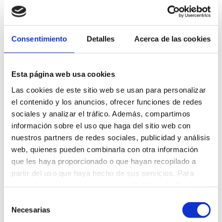
Consentimiento
Detalles
Acerca de las cookies
Esta página web usa cookies
Las cookies de este sitio web se usan para personalizar
el contenido y los anuncios, ofrecer funciones de redes
sociales y analizar el tráfico. Además, compartimos
información sobre el uso que haga del sitio web con
nuestros partners de redes sociales, publicidad y análisis
web, quienes pueden combinarla con otra información
que les haya proporcionado o que hayan recopilado a
La Fundación Marqués de Valdecilla convoca procesos
partir del uso que haya hecho de sus servicios. Para
selectivos para cubrir varias plazas de personal
más información, consulte nuestra
Política de Cookies
.
Santander – 24/03/2021
Selección
Necesarias
de
Las convocatorias están ya abiertas y pueden consultarse