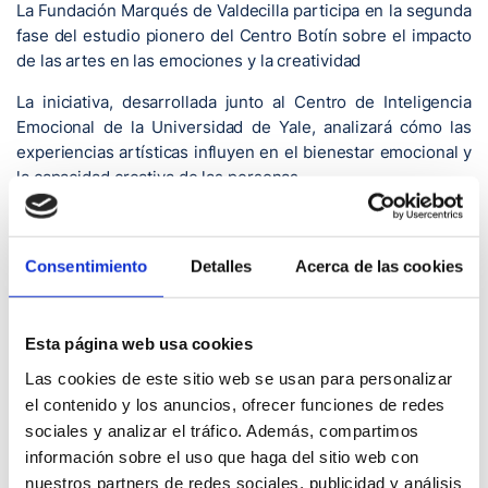
La Fundación Marqués de Valdecilla participa en la segunda
fase del estudio pionero del Centro Botín sobre el impacto
de las artes en las emociones y la creatividad
La iniciativa, desarrollada junto al Centro de Inteligencia
Emocional de la Universidad de Yale, analizará cómo las
experiencias artísticas influyen en el bienestar emocional y
la capacidad creativa de las personas
Santander, 4 de junio de 2026.- La Fundación Marqués de
Valdecilla (FMV) participa en la segunda fase del estudio
Consentimiento
Detalles
Acerca de las cookies
científico impulsado por el Centro Botín y el Centro de
Inteligencia Emocional de la Universidad de Yale para
analizar la influencia de las artes en las emociones y la
creatividad. La investigación, pionera en España por
Esta página web usa cookies
trasladar el análisis científico fuera del laboratorio y situarlo
Las cookies de este sitio web se usan para personalizar
en entornos reales, permitirá seguir profundizando en el
el contenido y los anuncios, ofrecer funciones de redes
conocimiento de los efectos que las experiencias artísticas
sociales y analizar el tráfico. Además, compartimos
tienen sobre las personas.
información sobre el uso que haga del sitio web con
nuestros partners de redes sociales, publicidad y análisis
La Fundación se suma a esta iniciativa junto a la