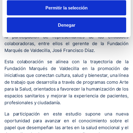
una actividad cultural en contextos cotidianos, donde las
Permitir la selección
emociones surgen de manera natural.
La segunda fase del proyecto fue presentada ayer en el
Denegar
Auditorio del Centro Botín en un encuentro que contó con
la participación de representantes de las entidades
colaboradoras, entre ellos el gerente de la Fundación
Marqués de Valdecilla, José Francisco Díaz.
Esta colaboración se alinea con la trayectoria de la
Fundación Marqués de Valdecilla en la promoción de
iniciativas que conectan cultura, salud y bienestar, una línea
de trabajo que desarrolla a través de programas como Arte
para la Salud, orientados a favorecer la humanización de los
espacios sanitarios y mejorar la experiencia de pacientes,
profesionales y ciudadanía.
La participación en este estudio supone una nueva
oportunidad para avanzar en el conocimiento sobre el
papel que desempeñan las artes en la salud emocional y el