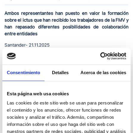
Ambos representantes han puesto en valor la formación
sobre el ictus que han recibido los trabajadores de la FMV y
han repasado diferentes posibilidades de colaboración
entre entidades
Santander- 21.11.2025
El gerente de la Fundación Marqués de Valdecilla (FMV),
José Francisco Díaz, ha recibido oficialmente la
certificación ‘Espacio Cerebroprotegido’ de la mano del
Consentimiento
Detalles
Acerca de las cookies
presidente de la Fundación Freno al Ictus, Julio Agredano,
tras la formación que han recibido los trabajadores de la
FMV con el objetivo de identificar de forma precoz las
Esta página web usa cookies
señales de un ictus para actuar con rapidez y aumentar las
Las cookies de este sitio web se usan para personalizar
posibilidades de supervivencia.
el contenido y los anuncios, ofrecer funciones de redes
Con este distintivo, la FMV se convierte en la primera
sociales y analizar el tráfico. Además, compartimos
entidad sanitaria de Cantabria en obtener este certificado
información sobre el uso que haga del sitio web con
que acredita que los empleados han completado el
nuestros partners de redes sociales, publicidad y análisis