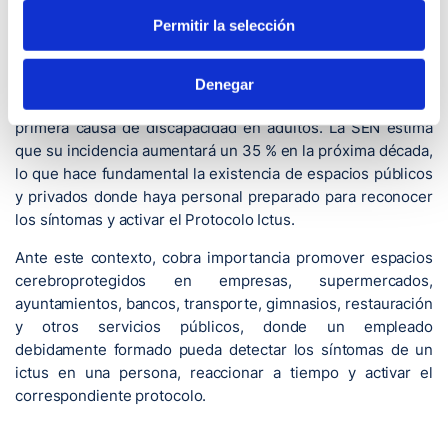
impacto de enfermedades no transmisibles.
Permitir la selección
Primera causa de muertes en mujeres
El ictus afecta cada año a 120.000 personas en España y
Denegar
constituye la primera causa de muerte en mujeres y la
primera causa de discapacidad en adultos. La SEN estima
que su incidencia aumentará un 35 % en la próxima década,
lo que hace fundamental la existencia de espacios públicos
y privados donde haya personal preparado para reconocer
los síntomas y activar el Protocolo Ictus.
Ante este contexto, cobra importancia promover espacios
cerebroprotegidos en empresas, supermercados,
ayuntamientos, bancos, transporte, gimnasios, restauración
y otros servicios públicos, donde un empleado
debidamente formado pueda detectar los síntomas de un
ictus en una persona, reaccionar a tiempo y activar el
correspondiente protocolo.