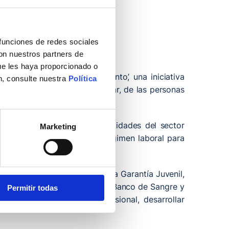
ante un año
 funciones de redes sociales
con nuestros partners de
ue les haya proporcionado o
rograma ‘Jóvenes con Talento’, una iniciativa
n, consulte nuestra
Política
cceso al empleo, en particular, de las personas
 y está dirigida tanto a entidades del sector
Marketing
rtunidades de prácticas en régimen laboral para
es inscritos en el marco de la Garantía Juvenil,
alud Pública de Cantabria, el Banco de Sangre y
Permitir todas
s adquirir experiencia profesional, desarrollar