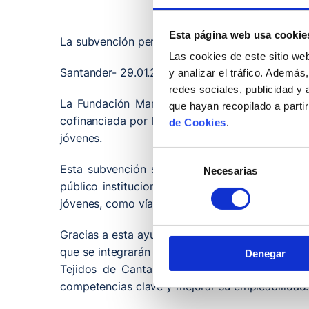
Esta página web usa cookie
La subvención permitirá la incorporación de jóv
Las cookies de este sitio we
Santander- 29.01.2026
y analizar el tráfico. Ademá
redes sociales, publicidad y
La Fundación Marqués de Valdecilla (FMV) ha 
que hayan recopilado a parti
cofinanciada por la Unión Europea a través del
de Cookies
.
jóvenes.
Selección
Esta subvención se enmarca en las políticas 
Necesarias
de
público institucional como a entidades sin áni
consentimiento
jóvenes, como vía para facilitar su inserción en
Gracias a esta ayuda, la Fundación Marqués de V
que se integrarán durante un año en sus distin
Denegar
Tejidos de Cantabria y el Servicio Tutelar. Es
competencias clave y mejorar su empleabilidad.