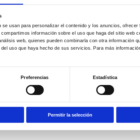
s
enes profesionales a distintas unidades de la Fundación dur
b se usan para personalizar el contenido y los anuncios, ofrecer
s, compartimos información sobre el uso que haga del sitio web 
 análisis web, quienes pueden combinarla con otra información q
recibido una ayuda de 267.383,42 euros en el marco del p
r del uso que haya hecho de sus servicios. Para más informació
 Fondo Social Europeo Plus (FSE+), destinada a mejorar el a
activas de empleo de la Comunidad Autónoma de Cantabria
Preferencias
Estadística
mo de lucro. Su objetivo principal es la generación de opo
 el mercado de trabajo.
aldecilla promoverá la incorporación de jóvenes profesional
tas unidades como Servicios Generales, el Observatorio de S
Permitir la selección
tas incorporaciones permitirán a las personas participante