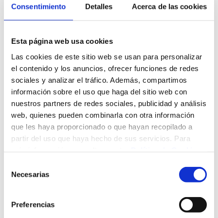
Marqués de Valdecilla, y que a partir de ahora formará parte
Consentimiento
Detalles
Acerca de las cookies
de la colección de la entidad.
Por su parte, Dolores Acón ha manifestado su
Esta página web usa cookies
agradecimiento a la FMV por su disposición a la hora de
traer la muestra a la sala de exposiciones del Hospital
Las cookies de este sitio web se usan para personalizar
Universitario Marqués de Valdecilla. Y, tras ello, ha
el contenido y los anuncios, ofrecer funciones de redes
reconocido que este tipo de exposiciones representan una
sociales y analizar el tráfico. Además, compartimos
oportunidad para que el centro se congracie con las artes
información sobre el uso que haga del sitio web con
como una “forma de sanación” dentro del proceso de
nuestros partners de redes sociales, publicidad y análisis
enfermedad e, incluso, para que las propias personas
web, quienes pueden combinarla con otra información
sanas puedan beneficiarse de apreciar el arte y la belleza
que les haya proporcionado o que hayan recopilado a
del artista parisino.
partir del uso que haya hecho de sus servicios. Para
más información, consulte nuestra
Política de Cookies
.
En este punto, la gerente del hospital ha agradecido al
artista Pierre d’Argyll que Valdecilla tenga la oportunidad de
Selección
Necesarias
poder conocer la “obra, persona y universo” que gira
de
alrededor del cerebro como transmisor de emociones.
consentimiento
Sobre ‘Arquitecturas de la Memoria’
Preferencias