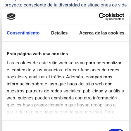
proyecto consciente de la diversidad de situaciones de vida
de los pacientes que son atendidos en Valdecilla y
convencidos de que lo clínico y lo social son, en muchas
ocasiones, las dos caras de la misma moneda. Además, se
ha demostrado que la falta de apoyo social de pacientes
Consentimiento
Detalles
Acerca de las cookies
vulnerables repercute en el número de días de
hospitalización -incluso tras el alta clínica- y en el número
de reingresos.
Esta página web usa cookies
Las cookies de este sitio web se usan para personalizar
Así, impulsaron un proyecto para promover un cambio
organizativo esencial: en lugar de que la intervención de
el contenido y los anuncios, ofrecer funciones de redes
los profesionales de Trabajo Social se active a demanda
sociales y analizar el tráfico. Además, compartimos
médica y en vísperas al alta, la intervención se realizaría de
información sobre el uso que haga del sitio web con
forma temprana, para conocer los condicionantes sociales
nuestros partners de redes sociales, publicidad y análisis
y el apoyo familiar de los pacientes, activar los recursos
web, quienes pueden combinarla con otra información
intra y extrahospitalarios necesarios y planificar su ‘alta
que les haya proporcionado o que hayan recopilado a
social’ en paralelo a su evolución clínica.
partir del uso que haya hecho de sus servicios. Para
más información, consulte nuestra
Política de Cookies
.
Para conseguirlo, se elaboró un nuevo protocolo de
Selección
actuación gracias al trabajo de un grupo de mejora