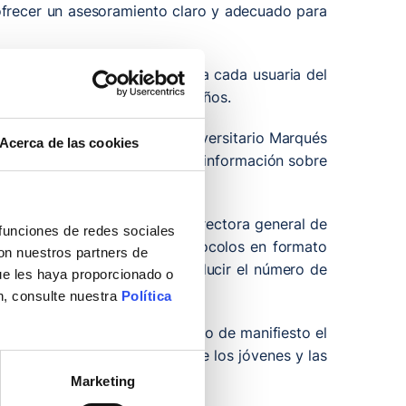
ofrecer un asesoramiento claro y adecuado para
s métodos anticonceptivos para cada usuaria del
 del embarazo de los últimos años.
 Gómez Durán del Hospital Universitario Marqués
Acerca de las cookies
er en tiempo récord a toda la información sobre
ad Asistencial del SCS, la directora general de
 funciones de redes sociales
 las tradicionales guías y protocolos en formato
con nuestros partners de
mar mejor a las usuarias y reducir el número de
ue les haya proporcionado o
n, consulte nuestra
Política
e diciembre y en la que se puso de manifiesto el
servativo, especialmente entre los jóvenes y las
Marketing