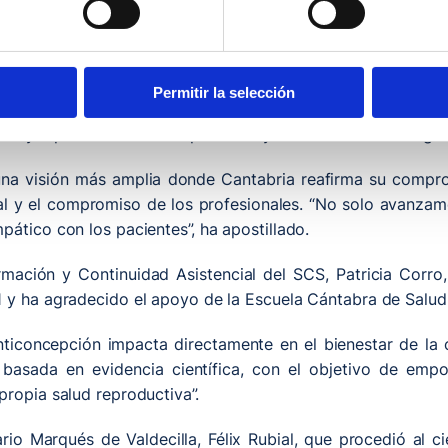
V, Luis Mariano López, ha agradecido a los autores y colab
tilidad” para todos los profesionales sanitarios. Lo que su
en evidencia científica”.
Permitir la selección
dos y tener el conocimiento y las estrategias para ofrece
al y reproductiva de las personas y en su bienestar integral
una visión más amplia donde Cantabria reafirma su compro
ial y el compromiso de los profesionales. “No solo avanzam
ático con los pacientes”, ha apostillado.
rmación y Continuidad Asistencial del SCS, Patricia Corro
 y ha agradecido el apoyo de la Escuela Cántabra de Salud 
nticoncepción impacta directamente en el bienestar de la 
o basada en evidencia científica, con el objetivo de em
ropia salud reproductiva”.
rio Marqués de Valdecilla, Félix Rubial, que procedió al ci