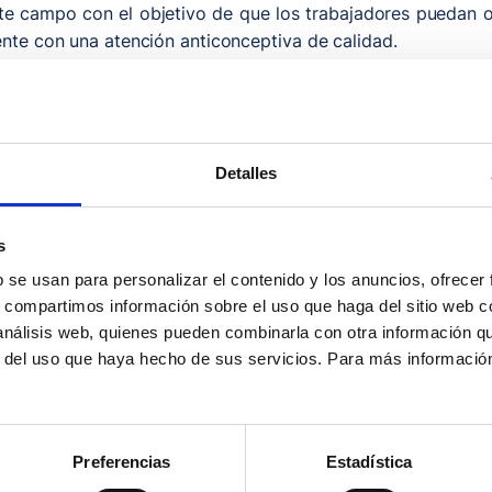
ste campo con el objetivo de que los trabajadores puedan 
ente con una atención anticonceptiva de calidad.
es tiene como objetivo facilitar la elección de los mejore
de paliar el aumento en las tasas de interrupción voluntaria
 este martes en una jornada técnica celebrada en el Salón
Detalles
coincidido en señalar su manejo sencillo que permite acced
s
do por la Subdirección de Cuidados, Formación y Continuid
b se usan para personalizar el contenido y los anuncios, ofrecer
 de Frutos, ha considerado “un salto cualitativo” sustituir
s, compartimos información sobre el uso que haga del sitio web 
 palabras, supone “una gran oportunidad” a la hora de infor
 análisis web, quienes pueden combinarla con otra información q
r del uso que haya hecho de sus servicios. Para más informació
la reciente jornada sobre VIH que se celebró el pasado 3 d
xual, recordando la importancia de fomentar el uso del pre
 riesgo.
Preferencias
Estadística