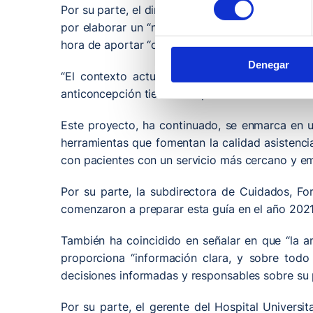
Por su parte, el director de Enfermería del HUM
por elaborar un “material innovador y de gran u
hora de aportar “contenido actualizado y basado 
Denegar
“El contexto actual nos exige estar actualiza
anticoncepción tiene un impacto en la salud sexu
Este proyecto, ha continuado, se enmarca en 
herramientas que fomentan la calidad asistenc
con pacientes con un servicio más cercano y emp
Por su parte, la subdirectora de Cuidados, Fo
comenzaron a preparar esta guía en el año 2021
También ha coincidido en señalar en que “la a
proporciona “información clara, y sobre tod
decisiones informadas y responsables sobre su p
Por su parte, el gerente del Hospital Universita