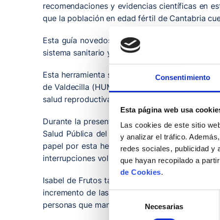
recomendaciones y evidencias científicas en e
que la población en edad fértil de Cantabria cu
Esta guía novedosa destinada a los profesional
sistema sanitario y resolver sus dudas. Además 
Esta herramienta se ha presentado oficialmente
Consentimiento
de Valdecilla (HUMV), donde los presentes han 
salud reproductiva.
Esta página web usa cookie
Durante la presentación del documento, impulsa
Las cookies de este sitio we
Salud Pública del Gobierno de Cantabria, Isabel
y analizar el tráfico. Ademá
papel por esta herramienta digital que, en sus
redes sociales, publicidad y
interrupciones voluntarias del embarazo.
que hayan recopilado a parti
de Cookies
.
Isabel de Frutos también ha hecho referencia a 
incremento de las infecciones de transmisión se
Selección
personas que mantengan relaciones sexuales de
Necesarias
de
consentimiento