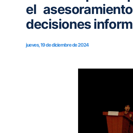
el asesoramient
decisiones infor
jueves, 19 de diciembre de 2024