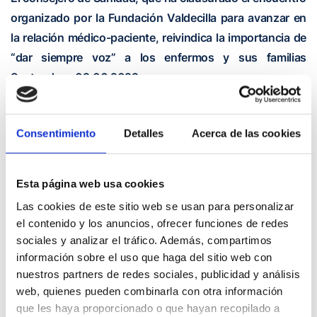
organizado por la Fundación Valdecilla para avanzar en
la relación médico-paciente, reivindica la importancia de
“dar siempre voz” a los enfermos y sus familias
Santander – 02.06.2022
La Esclerosis Lateral Amiotrófica (ELA) es una de esas
patologías en las que es crucial la adaptación del paciente y
Consentimiento
Detalles
Acerca de las cookies
de su familia a la nueva situación que supone la
enfermedad. Y en ese “duro camino”, establecer una
adecuada relación médico-paciente juega un papel
Esta página web usa cookies
fundamental.
Las cookies de este sitio web se usan para personalizar
Por eso, desde la Fundación Marqués de Valdecilla (FMV), a
el contenido y los anuncios, ofrecer funciones de redes
través de la Escuela Cántabra de Salud, en colaboración
sociales y analizar el tráfico. Además, compartimos
con la Asociación Cántabra de Esclerosis Lateral
información sobre el uso que haga del sitio web con
Amiotrófica (CanELA), han organizado el III Encuentro
nuestros partners de redes sociales, publicidad y análisis
Nacional de ‘Historia y Presente de la Medicina’, para poner
web, quienes pueden combinarla con otra información
de relieve el avance en esa relación y, sobre todo, dar
que les haya proporcionado o que hayan recopilado a
visibilidad a distintas vertientes de la ELA. Precisamente,