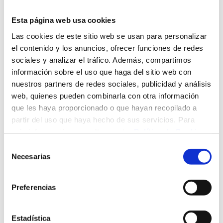
En este sentido, tal y como ha reconocido Zuloaga, esta
Esta página web usa cookies
nueva tecnología va a ayudar a “múltiples pacientes con
Las cookies de este sitio web se usan para personalizar
alteraciones de la marcha” causadas por accidentes
el contenido y los anuncios, ofrecer funciones de redes
cerebrovasculares, traumatismos, lesiones medulares,
sociales y analizar el tráfico. Además, compartimos
parálisis cerebral, y esclerosis múltiple, además de otras
información sobre el uso que haga del sitio web con
lesiones y enfermedades neurológicas.
nuestros partners de redes sociales, publicidad y análisis
El dispositivo servirá para tratar distintas lesiones severas
web, quienes pueden combinarla con otra información
que provocan daño cerebral o medulares, consecuencia de
que les haya proporcionado o que hayan recopilado a
traumatismos de alta energía, ictus, procesos
partir del uso que haya hecho de sus servicios. Para
hemorrágicos, enfermedades autoinmunes y todas aquellas
más información, consulte nuestra
Política de Cookies
.
enfermedades que de una forma u otra afecten a la
Selección
actividad motora. En definitiva, un amplio abanico de
Necesarias
de
pacientes se puede beneficiar del exoesqueleto.
consentimiento
Por su parte, Manuel Iturbe ha señalado la importancia de
Preferencias
contar con una máquina de este tipo en Valdecilla, ya que
supone “convertir a este hospital en uno de los centros de
referencia para la neuro-rehabilitación de la zona Norte de
Estadística