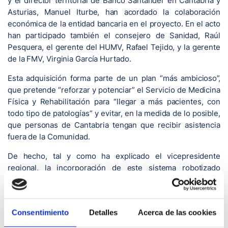
y el director territorial de Banco Santander en Cantabria y
Asturias, Manuel Iturbe, han acordado la colaboración
económica de la entidad bancaria en el proyecto. En el acto
han participado también el consejero de Sanidad, Raúl
Pesquera, el gerente del HUMV, Rafael Tejido, y la gerente
de la FMV, Virginia García Hurtado.
Esta adquisición forma parte de un plan “más ambicioso”,
que pretende “reforzar y potenciar” el Servicio de Medicina
Física y Rehabilitación para “llegar a más pacientes, con
todo tipo de patologías” y evitar, en la medida de lo posible,
que personas de Cantabria tengan que recibir asistencia
fuera de la Comunidad.
De hecho, tal y como ha explicado el vicepresidente
regional, la incorporación de este sistema robotizado
supondrá que muchos pacientes no tengan que
desplazarse fuera de Cantabria para recibir el tratamiento
que precisan, “con lo que eso supone para ellos y sus
Consentimiento
Detalles
Acerca de las cookies
familias: menos trastornos, más accesibilidad y ahorro de
tiempo y dinero”.