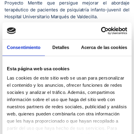
Proyecto Mentte que persigue mejorar el abordaje
terapéutico de pacientes de psiquiatría infanto-juvenil del
Hospital Universitario Marqués de Valdecilla.
Las entradas para el recital, que tienen un coste de 10
euros –para los menores de 12 años, el pase es libre–
pueden adquirirse en la Floristería de El Corte Inglés o a
Consentimiento
Detalles
Acerca de las cookies
través de la web vivetix.com.
La actuación ‘Navidad en Familia’ comenzará a las 19 horas
y, bajo la batuta del director César Marañón, participarán
Esta página web usa cookies
más de 150 voces correspondientes a los coros Halane y
Las cookies de este sitio web se usan para personalizar
Halane Junior, el Coro Infantil y Joven de Santander, así
el contenido y los anuncios, ofrecer funciones de redes
como la Academia Coral Ciudad de Santander.
sociales y analizar el tráfico. Además, compartimos
Se trata de la segunda ocasión en la que el Club Rotario
información sobre el uso que haga del sitio web con
Santander-Sardinero colabora con la Fundación Marqués
nuestros partners de redes sociales, publicidad y análisis
de Valdecilla con el objetivo de apoyar el Proyecto Mentte.
web, quienes pueden combinarla con otra información
Durante el mes de marzo el club santanderino organizó el
que les haya proporcionado o que hayan recopilado a
recital de Trino de Ave Marías ‘La Madre y su Pasión’ en la
partir del uso que haya hecho de sus servicios. Para
Iglesia San Antonio (Capuchinos) de Santander, a cargo de