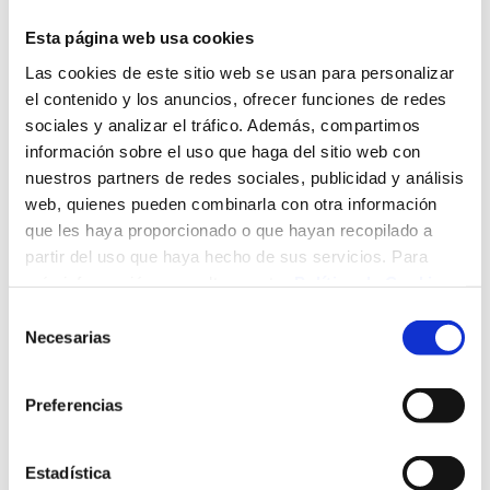
Esta página web usa cookies
Las cookies de este sitio web se usan para personalizar
el contenido y los anuncios, ofrecer funciones de redes
sociales y analizar el tráfico. Además, compartimos
información sobre el uso que haga del sitio web con
nuestros partners de redes sociales, publicidad y análisis
web, quienes pueden combinarla con otra información
que les haya proporcionado o que hayan recopilado a
partir del uso que haya hecho de sus servicios. Para
más información, consulte nuestra
Política de Cookies
.
Selección
Necesarias
de
consentimiento
Preferencias
Las trabajadoras se incorporan al Banco de Sangre y
Estadística
Tejidos de Cantabria para desempeñar, entre otras