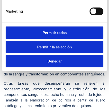
funciones, labores de fraccionamiento de la sangre y
transformación en componentes sanguíneos
Marketing
Santander.- 14-01-2025
La sede de la Fundación Marqués de Valdecilla (FMV) ha
Permitir todas
acogido la toma de posesión de las profesionales que han
superado las pruebas selectivas para la provisión mediante
el sistema de concurso-oposición de tres plazas de
Permitir la selección
personal laboral fijo de Técnico Superior Analista de
Laboratorio. Estas trabajadoras se incorporarán al Banco de
Denegar
Sangre y Tejidos de Cantabria, unidad de la FMV, para llevar
a cabo, entre otras cuestiones, labores de fraccionamiento
de la sangre y transformación en componentes sanguíneos.
Otras tareas que desempeñarán se refieren al
procesamiento, almacenamiento y distribución de los
componentes sanguíneos, leche humana y resto de tejidos.
También a la elaboración de colirios a partir de suero
autólogo y el mantenimiento preventivo de equipos.