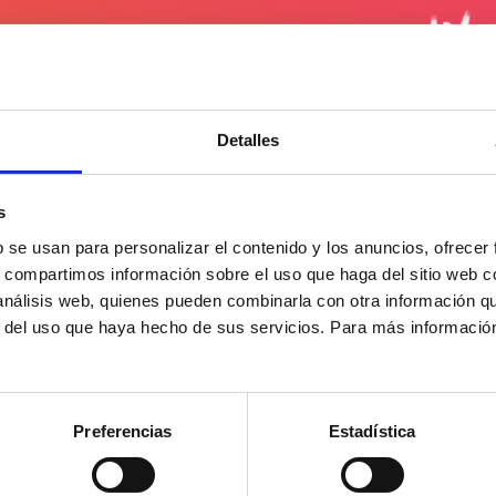
Detalles
s
b se usan para personalizar el contenido y los anuncios, ofrecer
s, compartimos información sobre el uso que haga del sitio web 
 análisis web, quienes pueden combinarla con otra información q
r del uso que haya hecho de sus servicios. Para más informació
 de posibilidades, amor y vida que tiene el objetivo de au
Preferencias
Estadística