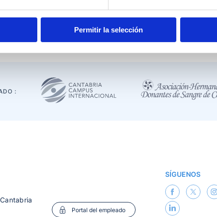
cia de 10:30 a 12:30 y Calles Juan de Herrera/Puente de 18:
Permitir la selección
ADO :
SÍGUENOS
 Cantabria
Portal del empleado