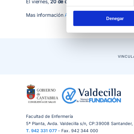
El viernes,
20 de octubre
en la Plaza de la Cien
Mas información
AQUI
.
Denegar
VINCUL
Facultad de Enfermería
5ª Planta, Avda. Valdecilla s/n, CP:39008 Santander,
T.
942 331 077
- Fax. 942 344 000