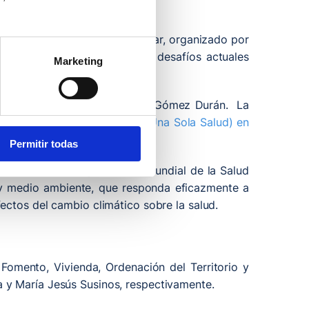
6’, un encuentro multidisciplinar, organizado por
 sanitarios para analizar los desafíos actuales
Marketing
s 15 horas en el Salón de Actos Gómez Durán. La
Jornada “ONE HEALTH 2026” (Una Sola Salud) en
Permitir todas
ismos como la Organización Mundial de la Salud
s y medio ambiente, que responda eficazmente a
ectos del cambio climático sobre la salud.
, Fomento, Vivienda, Ordenación del Territorio y
 y María Jesús Susinos, respectivamente.