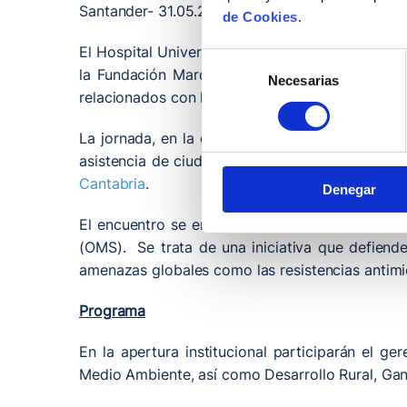
Santander- 31.05.2026
de Cookies
.
El Hospital Universitario Marqués de Valdecilla 
Selección
la Fundación Marqués de Valdecilla (FMV), que 
Necesarias
de
relacionados con la salud humana, animal y ambi
consentimiento
La jornada, en la que colabora el Gobierno de 
asistencia de ciudadanos y profesionales sanitar
Cantabria
.
Denegar
El encuentro se enmarca en el enfoque interna
(OMS). Se trata de una iniciativa que defiend
amenazas globales como las resistencias antimic
Programa
En la apertura institucional participarán el ge
Medio Ambiente, así como Desarrollo Rural, Gan