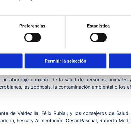
acogerá el próximo 4 de junio la III Jornada ‘One Health 202
reunirá a expertos, responsables públicos y profesionales
Preferencias
Estadística
ental, desde una perspectiva integral y coordinada.
Cantabria y patrocina Pfizer, se celebrará a partir de la
ios es libre, previa inscripción en el siguiente enlace:
III 
Permitir la selección
cional ‘One Health’, (Una sola Salud), impulsado por organ
e un abordaje conjunto de la salud de personas, animale
robianas, las zoonosis, la contaminación ambiental o los ef
rente de Valdecilla, Félix Rubial; y los consejeros de Salud
adería, Pesca y Alimentación, César Pascual, Roberto Media