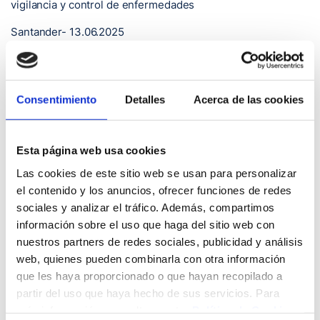
vigilancia y control de enfermedades
Santander- 13.06.2025
El Hospital Universitario Marqués de Valdecilla (HUMV)
acogerá el próximo miércoles 18 de junio la II jornada’ One
Health Cantabria’ con el objetivo de promover la integración
Consentimiento
Detalles
Acerca de las cookies
de la salud humana, animal y ambiental, y así establecer
nuevos métodos de vigilancia y control de enfermedades.
Esta página web usa cookies
La jornada, que tendrá lugar en el salón Gómez Durán del
centro hospitalario, está coordinada por la Dirección
Las cookies de este sitio web se usan para personalizar
General de Salud Pública de la Consejería de Salud del
el contenido y los anuncios, ofrecer funciones de redes
Gobierno de Cantabria y cuenta a su vez con la
sociales y analizar el tráfico. Además, compartimos
colaboración de las consejerías de Ganadería y
información sobre el uso que haga del sitio web con
Alimentación, y de Fomento y Medio Ambiente, así como
nuestros partners de redes sociales, publicidad y análisis
del Observatorio de Salud Pública de Cantabria de la
web, quienes pueden combinarla con otra información
Fundación Marqués de Valdecilla.
que les haya proporcionado o que hayan recopilado a
partir del uso que haya hecho de sus servicios. Para
La jornada, que cuenta con el patrocinio de Pfizer,
comenzará a las 15:30 horas con la apertura institucional a
más información, consulte nuestra
Política de Cookies
.