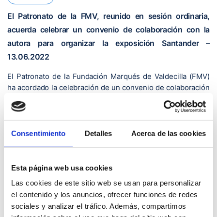
El Patronato de la FMV, reunido en sesión ordinaria,
acuerda celebrar un convenio de colaboración con la
autora para organizar la exposición Santander –
13.06.2022
El Patronato de la Fundación Marqués de Valdecilla (FMV)
ha acordado la celebración de un convenio de colaboración
para organizar la exposición de la obra ‘Puerta de
Cantabria’ de Carolina Aníbarro en la galería de arte del
Hospital Valdecilla. La reunión ordinaria del Patronato,
presidida por el titular de Sanidad, Raúl Pesquera, y
Consentimiento
Detalles
Acerca de las cookies
celebrada en las dependencias de la Consejería de
Sanidad, ha aprobado también las cuentas del ejercicio
2021.
Esta página web usa cookies
Las cookies de este sitio web se usan para personalizar
Durante la celebración del mismo, como es habitual, se han
el contenido y los anuncios, ofrecer funciones de redes
abordado otras cuestiones administrativas y de gestión
interna necesarias para el funcionamiento usual de la
sociales y analizar el tráfico. Además, compartimos