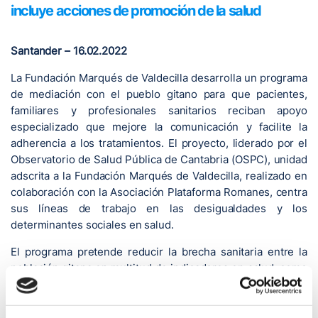
incluye acciones de promoción de la salud
Santander – 16.02.2022
La Fundación Marqués de Valdecilla desarrolla un programa
de mediación con el pueblo gitano para que pacientes,
familiares y profesionales sanitarios reciban apoyo
especializado que mejore la comunicación y facilite la
adherencia a los tratamientos. El proyecto, liderado por el
Observatorio de Salud Pública de Cantabria (OSPC), unidad
adscrita a la Fundación Marqués de Valdecilla, realizado en
colaboración con la Asociación Plataforma Romanes, centra
sus líneas de trabajo en las desigualdades y los
determinantes sociales en salud.
El programa pretende reducir la brecha sanitaria entre la
población gitana en multitud de indicadores en salud, como
el riesgo cardiovascular, la esperanza de vida -de entre 8 y
10 años menor que la de la población no gitana-, o la baja
participación en programas de cribado y de utilización de