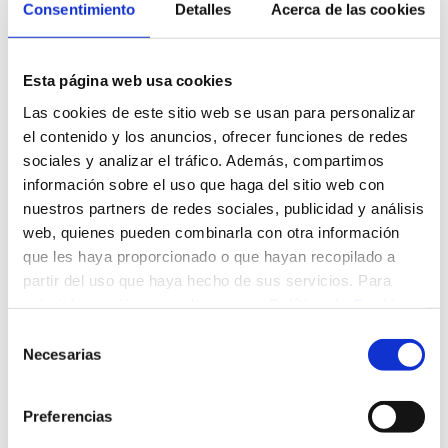
Consentimiento
Detalles
Acerca de las cookies
los servicios de salud disponibles, entre otros.
Para conseguir estos objetivos, el programa implementa
Esta página web usa cookies
dos líneas fundamentales de trabajo. Por un lado,
proporciona mediadores de etnia gitana para mejorar la
Las cookies de este sitio web se usan para personalizar
experiencia a la hora de utilizar los servicios de salud.
el contenido y los anuncios, ofrecer funciones de redes
Estos mediadores, además de contar con el bagaje cultural
sociales y analizar el tráfico. Además, compartimos
de la etnia gitana, están coordinados y en continuo trabajo
información sobre el uso que haga del sitio web con
con el OSPC para hacer de puente y fomentar una buena
nuestros partners de redes sociales, publicidad y análisis
experiencia para ambas partes, pacientes y familiares, y
web, quienes pueden combinarla con otra información
profesionales.
que les haya proporcionado o que hayan recopilado a
partir del uso que haya hecho de sus servicios. Para
Mediadores de etnia gitana
más información, consulte nuestra
Política de Cookies
.
Selección
Acompañan, resuelven dudas, se anticipan a los problemas
Necesarias
de
y contribuyen decisivamente al seguimiento de las pautas o
consentimiento
indicaciones transmitidos por los profesionales, facilitando
el entendimiento entre ambas partes, teniendo en cuenta
Preferencias
el lenguaje propio y los condicionantes sociales y