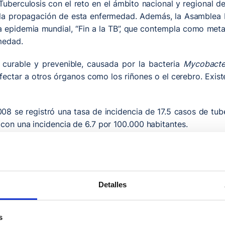
Tuberculosis con el reto en el ámbito nacional y regional de
 la propagación de esta enfermedad. Además, la Asamblea 
a epidemia mundial, “Fin a la TB”, que contempla como meta 
medad.
 curable y prevenible, causada por la bacteria
Mycobacter
ectar a otros órganos como los riñones o el cerebro. Existe
08 se registró una tasa de incidencia de 17.5 casos de tube
con una incidencia de 6.7 por 100.000 habitantes.
 en España ha sido de tendencia descendente, con una dis
ción ha sido similar, como se ve representado en la siguiente
Detalles
s