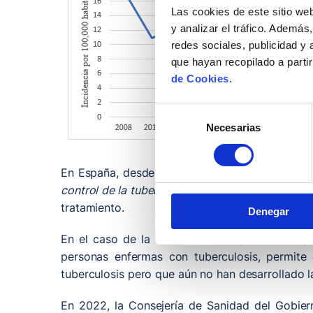
Las cookies de este sitio we
y analizar el tráfico. Ademá
redes sociales, publicidad y
que hayan recopilado a parti
de Cookies
.
Selección
Necesarias
de
consentimiento
En España, desde la Dirección General de Salu
control de la tuberculosis en España”,
que busca 
tratamiento.
Denegar
En el caso de la tuberculosis, la prevención 
personas enfermas con tuberculosis, permite d
tuberculosis pero que aún no han desarrollado 
En 2022, la Consejería de Sanidad del Gobiern