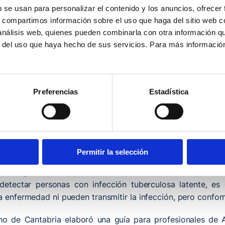
b se usan para personalizar el contenido y los anuncios, ofrecer
s, compartimos información sobre el uso que haga del sitio web 
 análisis web, quienes pueden combinarla con otra información q
r del uso que haya hecho de sus servicios. Para más informació
Preferencias
Estadística
d Pública del Ministerio de Sanidad, se ha desarrollado d
detener la transmisión de la tuberculosis a través del acces
Permitir la selección
y el diagnóstico temprano son especialmente importantes,
etectar personas con infección tuberculosa latente, es 
la enfermedad ni pueden transmitir la infección, pero confo
o de Cantabria elaboró una guía para profesionales de At