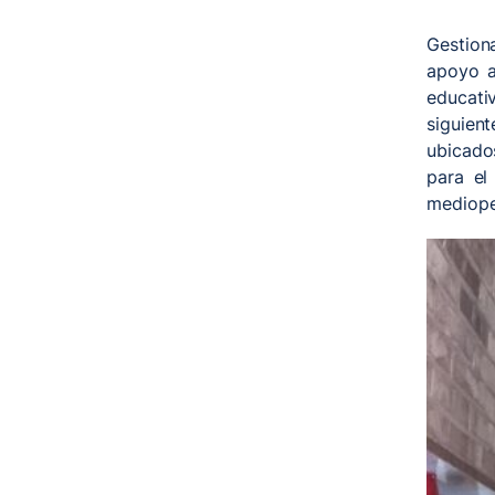
Gestion
apoyo a
educati
siguient
ubicado
para el
mediopen