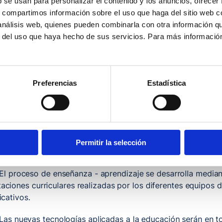
b se usan para personalizar el contenido y los anuncios, ofrecer
 existe un tercer grupo de muchachos que están en los p
s, compartimos información sobre el uso que haga del sitio web 
ecibiendo educación especial dentro del sistema educativ
 análisis web, quienes pueden combinarla con otra información q
consejería de educación en definitiva de capacitación profe
r del uso que haya hecho de sus servicios. Para más informació
de identidad:
El C.P. Parayas atiende a alumnos de 3 a 21 años, con dive
Preferencias
Estadística
arización ha sido dictaminada por el correspondiente Equi
Es un Centro de carácter regional, que al disponer de resi
 de lunes a viernes en pequeñas unidades familiares.
Pretende conseguir el máximo desarrollo de sus capacidades
Permitir la selección
idades sociales, autonomía personal y habilidades instrumen
El proceso de enseñanza - aprendizaje se desarrolla median
aciones curriculares realizadas por los diferentes equipos 
icativos.
Las nuevas tecnologías aplicadas a la educación serán en 