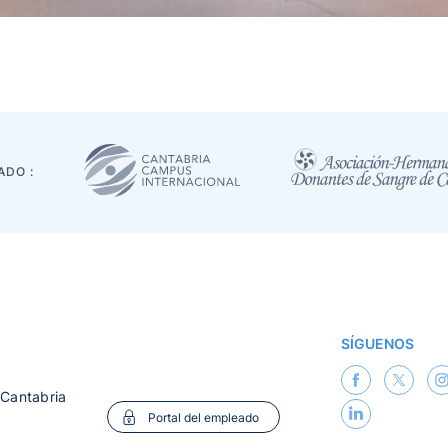
ADO :
SÍGUENOS
 Cantabria
Portal del empleado