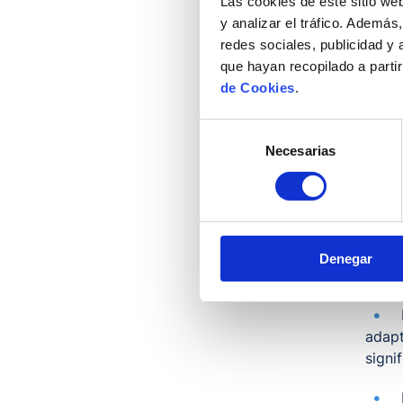
Las cookies de este sitio we
También
y analizar el tráfico. Ademá
están r
redes sociales, publicidad y
nuestra 
que hayan recopilado a parti
de Cookies
.
Señas 
Selección
Necesarias
de
escol
consentimiento
mismo
Denegar
habil
adapt
signif