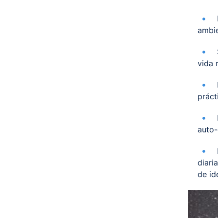
ambie
vida r
práct
auto-
diari
de id