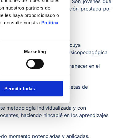
 funciones de redes sociales
rogramas de garantía social. Son jóvenes que
con nuestros partners de
o ordinario esto es una educación prestada por
ue les haya proporcionado o
sional.
n, consulte nuestra
Política
rsos grados de discapacidad y cuya
Marketing
po de Orientación Educativa y Psicopedagógica.
dencia, los alumnos pueden permanecer en el
 físicas y mentales en sus facetas de
Permitir todas
tales.
te metodología individualizada y con
docentes, haciendo hincapié en los aprendizajes
todo momento potenciadas y aplicadas.