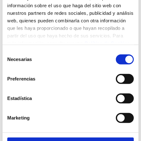
Secciones y criterios de
información sobre el uso que haga del sitio web con
instalaciones/estructura.
nuestros partners de redes sociales, publicidad y análisis
web, quienes pueden combinarla con otra información
Estrategia energética.
que les haya proporcionado o que hayan recopilado a
partir del uso que haya hecho de sus servicios. Para
4.2.2. Identificación (no anónima; custodiada sin
apertura hasta el fallo):
más información, consulte nuestra
Política de Cookies
.
Selección
Datos completos del autor/equipo.
Necesarias
de
Curriculum/portfolio breve (máx. 10 páginas) y
consentimiento
roles del equipo.
Preferencias
Designación de representante y contacto a
efectos de comunicaciones.
Estadística
5. Jurado
Marketing
5.1. El Jurado será designado por el Presidente del
Patronato de la Fundación Marqués de Valdecilla.
5.2. El jurado podrá solicitar informes técnicos de apoyo en