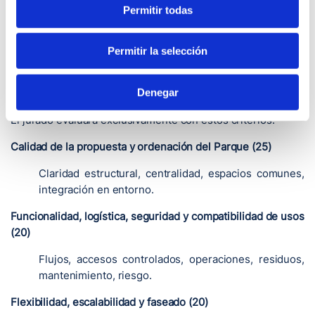
Permitir todas
caso de resultar necesario.
5.3. Fallo: por mayoría, mediante acta motivada, pudiendo
Permitir la selección
declararse desierto.
6. Criterios de valoración (100 puntos)
Denegar
El jurado evaluará exclusivamente con estos criterios:
Calidad de la propuesta y ordenación del Parque (25)
Claridad estructural, centralidad, espacios comunes,
integración en entorno.
Funcionalidad, logística, seguridad y compatibilidad de usos
(20)
Flujos, accesos controlados, operaciones, residuos,
mantenimiento, riesgo.
Flexibilidad, escalabilidad y faseado (20)