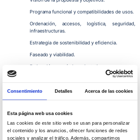
Programa funcional y compatibilidades de usos.
Ordenación, accesos, logística, seguridad,
infraestructuras.
Estrategia de sostenibilidad y eficiencia.
Faseado y viabilidad.
Estimación económica orientativa.
Esquemas de movilidad y logística.
Parcelación/reglas de implantación y
Consentimiento
Detalles
Acerca de las cookies
crecimiento.
Imagen/diagramas (sin carácter publicitario).
Esta página web usa cookies
Implantación y volumetría.
Las cookies de este sitio web se usan para personalizar
el contenido y los anuncios, ofrecer funciones de redes
Plantas/esquemas funcionales.
sociales y analizar el tráfico. Además, compartimos