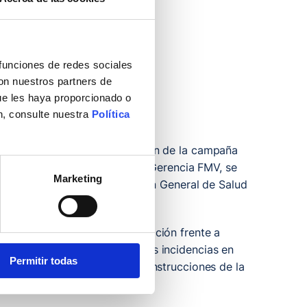
 funciones de redes sociales
con nuestros partners de
ue les haya proporcionado o
n, consulte nuestra
Política
l objetivo de apoyar la gestión de la campaña
 dependencia jerárquica de la Gerencia FMV, se
Marketing
 vacunas que emita la Dirección General de Salud
urante la Campaña de inmunización frente a
iento y respuesta rápida a las incidencias en
Permitir todas
on las anteriores siguiendo instrucciones de la