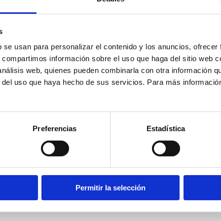
s
b se usan para personalizar el contenido y los anuncios, ofrecer
s, compartimos información sobre el uso que haga del sitio web 
 análisis web, quienes pueden combinarla con otra información q
r del uso que haya hecho de sus servicios. Para más informació
rmacéutico/a para un contrato eventual de tres meses con e
o, para el que se requiere la Licenciatura en Farmacia y con
Preferencias
Estadística
do las directrices e instrucciones operativas en materia de
ia y conservación) y distribución de vacunas antigripales d
mbién control de temperaturas de los sistemas de almacenam
Permitir la selección
 de los productos. Además de otras funciones relacionadas c
ción General de Salud Pública.