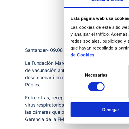
Esta página web usa cookie
Las cookies de este sitio we
y analizar el tráfico. Ademá
redes sociales, publicidad y
que hayan recopilado a parti
Santander- 09.08.2024
de Cookies
.
La Fundación Marqués de Valdecilla busca un fa
Selección
de vacunación antigripal de Cantabria. El puest
Necesarias
de
desempeñará en el Hospital de Liencres, siguien
consentimiento
Pública.
Entre otras, recepción, almacenamiento (custod
virus respiratorios 2024-2025 en Cantabria. Ta
Denegar
las cámaras que pudieran afectar a la seguridad
Gerencia de la FMV y las directrices de la Direc