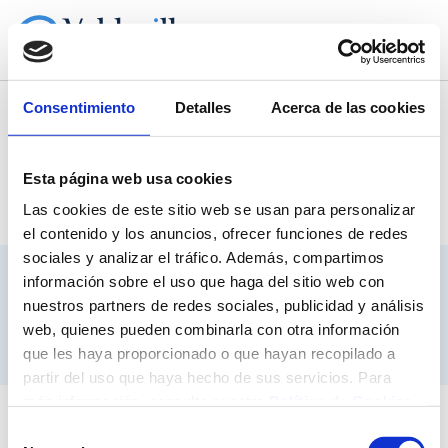
Home
Premio Nacional de Medicina “Marqués de Valdecilla”
Bases
Consentimiento
Detalles
Acerca de las cookies
Menú
Esta página web usa cookies
Las cookies de este sitio web se usan para personalizar
el contenido y los anuncios, ofrecer funciones de redes
sociales y analizar el tráfico. Además, compartimos
VINCULADO :
información sobre el uso que haga del sitio web con
nuestros partners de redes sociales, publicidad y análisis
web, quienes pueden combinarla con otra información
que les haya proporcionado o que hayan recopilado a
partir del uso que haya hecho de sus servicios. Para
más información, consulte nuestra
Política de Cookies
.
Selección