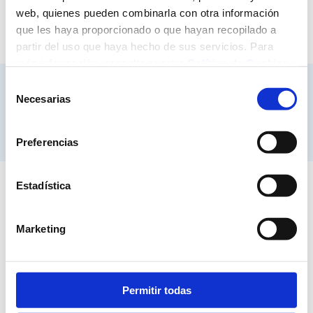
web, quienes pueden combinarla con otra información
que les haya proporcionado o que hayan recopilado a
partir del uso que haya hecho de sus servicios. Para
más información, consulte nuestra
Política de Cookies
.
Selección
VINCULADO :
Necesarias
de
consentimiento
Preferencias
Estadística
Marketing
Facultad de Enfermería
5ª Planta, Avda. Valdecilla s/n, CP:39008 Santander, Cantabria
T.
942 331 077
- Fax. 942 344 000
Permitir todas
SUBSCRÍBETE AL BOLETÍN