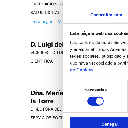
ORDENACIÓN, GESTIÓN DEL CONOCIMIENTO Y
SALUD DIGITAL
Consentimiento
Descargar CV
Esta página web usa cookie
Las cookies de este sitio we
D. Luigi dell’Olio
y analizar el tráfico. Ademá
VICERRECTOR DE INVESTIGACIÓN Y POLÍTICA
redes sociales, publicidad y
CIENTÍFICA
que hayan recopilado a parti
de Cookies
.
Selección
Necesarias
de
Dña. María del Carmen Arce de
consentimiento
la Torre
DIRECTORA DEL INSTITUTO CÁNTABRO DE
SERVICIOS SOCIALES (ICASS)
Denegar