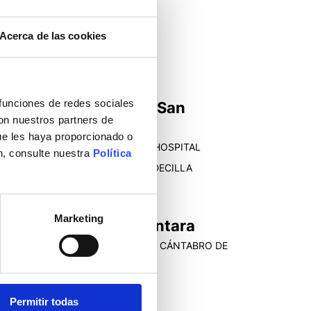
SALUD
escargar CV
Acerca de las cookies
 funciones de redes sociales
D. Enrique María Ocio San
con nuestros partners de
Miguel
ue les haya proporcionado o
EFE DE SERVICIO HEMATOLOGÍA HOSPITAL
n, consulte nuestra
Política
NIVERSITARIO MARQUÉS DE VALDECILLA
Marketing
D. Luis Carretero Alcántara
IRECTOR GERENTE DEL SERVICIO CÁNTABRO DE
SALUD
escargar CV
Permitir todas