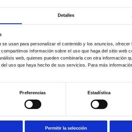
DIRECTORA GENERAL DE SALUD PÚBLICA
Descargar CV
D
Detalles
s
b se usan para personalizar el contenido y los anuncios, ofrecer
Dña. María Concepción López
s, compartimos información sobre el uso que haga del sitio web 
Fernández
 análisis web, quienes pueden combinarla con otra información q
RECTORA DE LA UNIVERSIDAD DE CANTABRIA
J
r del uso que haya hecho de sus servicios. Para más informació
U
Preferencias
Estadística
D. José Luis Blanco López
DIRECTOR GENERAL DE CALIDAD Y EQUIDAD
D
EDUCATIVA Y ORDENACIÓN ACADÉMICA
Descargar CV
D
Permitir la selección