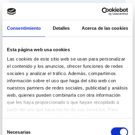
Consentimiento
Detalles
Acerca de las cookies
Datos personales
Esta página web usa cookies
Las cookies de este sitio web se usan para personalizar
el contenido y los anuncios, ofrecer funciones de redes
sociales y analizar el tráfico. Además, compartimos
información sobre el uso que haga del sitio web con
nuestros partners de redes sociales, publicidad y análisis
web, quienes pueden combinarla con otra información
que les haya proporcionado o que hayan recopilado a
partir del uso que haya hecho de sus servicios. Para
más información, consulte nuestra
Política de Cookies
.
Selección
Necesarias
de