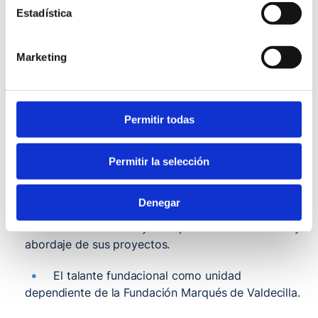
Estadística
El enfoque en determinantes sociales de la
salud
Marketing
La orientación universal hacia toda la
población (usuaria o no de los servicios sanitarios).
El espíritu participativo.
Permitir todas
El capital humano y la forma de trabajar en
equipos multidisciplinares, multisectoriales e
Permitir la selección
inclusivos en favor de la interculturalidad y las
personas con discapacidad.
Denegar
La accesibilidad y transparencia en el diseño y
abordaje de sus proyectos.
El talante fundacional como unidad
dependiente de la Fundación Marqués de Valdecilla.