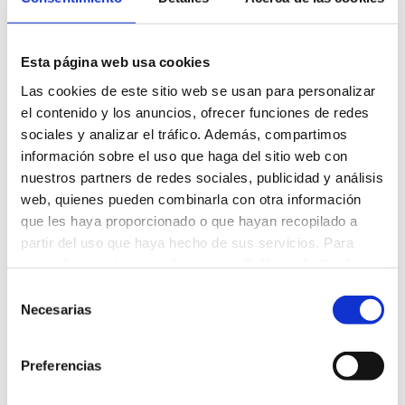
discapacidad, etnia, condición socio-económica y entorno
ambiental”.
Esta página web usa cookies
Misión
Las cookies de este sitio web se usan para personalizar
Generar información relevante y de calidad a políticos,
el contenido y los anuncios, ofrecer funciones de redes
gestores, investigadores, profesionales de la salud y a la
sociales y analizar el tráfico. Además, compartimos
sociedad civil en general con el fin de mejorar las políticas,
información sobre el uso que haga del sitio web con
programas y servicios sanitarios-sociosanitarios de forma
nuestros partners de redes sociales, publicidad y análisis
que respondan equitativa y eficientemente a las
web, quienes pueden combinarla con otra información
necesidades de salud de la población y a la reducción de
que les haya proporcionado o que hayan recopilado a
las desigualdades en salud en Cantabria.
partir del uso que haya hecho de sus servicios. Para
más información, consulte nuestra
Política de Cookies
.
Valores
Selección
Para llevar a cabo su misión identifica los siguientes
Necesarias
de
valores:
consentimiento
La concepción de la salud como derecho
Preferencias
humano.