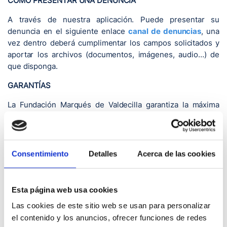
COMO PRESENTAR UNA DENUNCIA
A través de nuestra aplicación. Puede presentar su
denuncia en el siguiente enlace
canal de denuncias
, una
vez dentro deberá cumplimentar los campos solicitados y
aportar los archivos (documentos, imágenes, audio…) de
que disponga.
GARANTÍAS
La Fundación Marqués de Valdecilla garantiza la máxima
confidencialidad del denunciante de buena fe en todas las
etapas de la investigación, de forma que su identidad no se
divulgará a los sujetos denunciados ni a sus superiores
jerárquicos (en caso de ser un Colaborador), salvo
Consentimiento
Detalles
Acerca de las cookies
imposición legal o contar con su consentimiento expreso.
En caso de que, como denunciante quieras conservar tu
Esta página web usa cookies
anonimato dispone de la opción arriba indicada para
comunicarse con nosotros.
Las cookies de este sitio web se usan para personalizar
el contenido y los anuncios, ofrecer funciones de redes
En caso de no facilitar sus datos de contacto por la