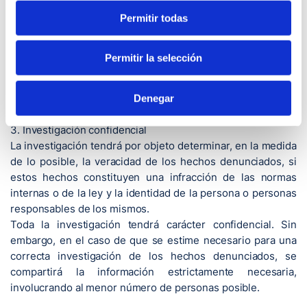
denuncia. Si lo estimamos necesario, puede que le
Permitir todas
solicitemos alguna aclaración y/o información adicional.
2.Clasificación
Permitir la selección
Todas las denuncias que recibimos son revisadas y
analizadas minuciosamente. Si su informe es creíble e
Denegar
incluye suficientes evidencias, se abrirá una investigación.
3. Investigación confidencial
La investigación tendrá por objeto determinar, en la medida
de lo posible, la veracidad de los hechos denunciados, si
estos hechos constituyen una infracción de las normas
internas o de la ley y la identidad de la persona o personas
responsables de los mismos.
Toda la investigación tendrá carácter confidencial. Sin
embargo, en el caso de que se estime necesario para una
correcta investigación de los hechos denunciados, se
compartirá la información estrictamente necesaria,
involucrando al menor número de personas posible.