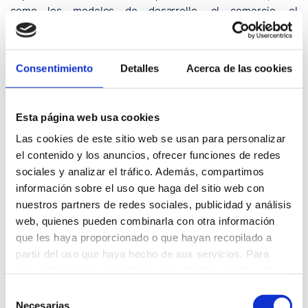
como los modelos de desarrollo, el comercio, el
medioambiente, el avance tecnológico, las comunicaciones
y el transporte, entre otros.
El enfoque tradicional de salud internacional se ha ocupado
Consentimiento
Detalles
Acerca de las cookies
de los temas relacionados con las enfermedades que
traspasan las fronteras entre países. Sin embargo, en este
momento existen otros importantes desafíos de orden
Esta página web usa cookies
multinacional que vienen derivados de las fuerzas del
Las cookies de este sitio web se usan para personalizar
comercio y la integración económica, así como de las
el contenido y los anuncios, ofrecer funciones de redes
respuestas sociales a la salud desde una perspectiva
sociales y analizar el tráfico. Además, compartimos
mundial, la incapacidad de los estados para definir sus
información sobre el uso que haga del sitio web con
sistemas de salud, la participación de las instituciones
nuestros partners de redes sociales, publicidad y análisis
supranacionales o el papel de las organizaciones
web, quienes pueden combinarla con otra información
internacionales.
que les haya proporcionado o que hayan recopilado a
La salud global comienza su desarrollo en base a tres
partir del uso que haya hecho de sus servicios. Para
importantes factores como son la creciente
más información, consulte nuestra
Política de Cookies
.
internacionalización de riesgos para la salud, un mayor
Selección
pluralismo de los actores en los espacios de la salud
Necesarias
de