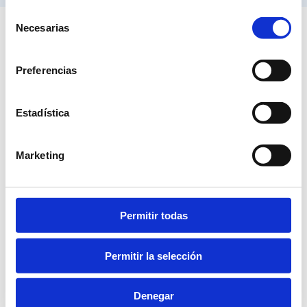
Selección
Necesarias
de
consentimiento
Preferencias
Facultad de Enfermería
5ª Planta, Avda. Valdecilla s/n, CP:39008 Santander, Cantabria
Estadística
T.
942 331 077
- Fax. 942 344 000
SUBSCRÍBETE AL BOLETÍN
Marketing
Portal del empleado
Permitir todas
SÍGUENOS
Permitir la selección
Denegar