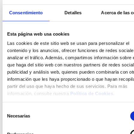
cargo a los fondos
del Plan de
Consentimiento
Detalles
Acerca de las c
Recuperación,
Transformación y
Resiliencia.
Esta página web usa cookies
Actuación incluida
Las cookies de este sitio web se usan para personalizar el
en la Inversión 1,
contenido y los anuncios, ofrecer funciones de redes sociale
«Empleo Joven»,
analizar el tráfico. Además, compartimos información sobre 
comprendida en el
Componente 23
que haga del sitio web con nuestros partners de redes social
«Nuevas políticas
publicidad y análisis web, quienes pueden combinarla con ot
públicas para un
información que les haya proporcionado o que hayan recopil
mercado de trabajo
partir del uso que haya hecho de sus servicios. Para más
dinámico, resiliente
información, consulte nuestra
Política de Cookies
.
e inclusivo» del
Plan de
Recuperación,
Selección
Transformación y
Necesarias
de
Resiliencia,
aprobado por
consentimiento
Acuerdo del