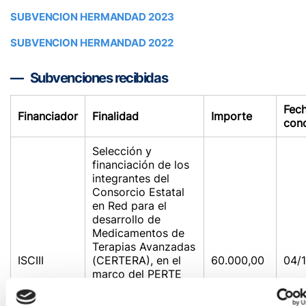
SUBVENCION HERMANDAD 2023
SUBVENCION HERMANDAD 2022
Subvenciones recibidas
Fec
Financiador
Finalidad
Importe
con
Selección y
financiación de los
integrantes del
Consorcio Estatal
en Red para el
desarrollo de
Medicamentos de
Terapias Avanzadas
ISCIII
(CERTERA), en el
60.000,00
04/
marco del PERTE
para la Salud de
Vanguardia y con