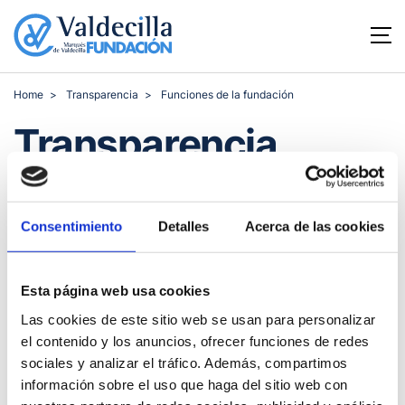
Home
Transparencia
Funciones de la fundación
Transparencia
Menú
Consentimiento
Detalles
Acerca de las cookies
El objeto y los fines de la Fundación Marqués de Valdecilla
vienen recogidos en el artículo 6 de sus estatutos:
Esta página web usa cookies
Artículo 6.
Fines de la Fundación.
Las cookies de este sitio web se usan para personalizar
La Fundación Marqués de Valdecilla tiene por objeto la
el contenido y los anuncios, ofrecer funciones de redes
realización de actividades de promoción y prestación de
sociales y analizar el tráfico. Además, compartimos
servicios sanitarios y socio-sanitarios, la gestión directa e
información sobre el uso que haga del sitio web con
indirecta de recursos y centros sanitarios, sociales y