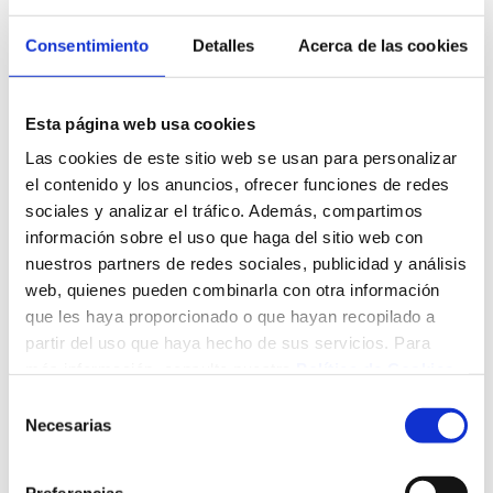
José Francisco Díaz Ruiz
Consentimiento
Detalles
Acerca de las cookies
GERENTE
Esta página web usa cookies
Coordinación
Las cookies de este sitio web se usan para personalizar
el contenido y los anuncios, ofrecer funciones de redes
José Luis Arroyo
sociales y analizar el tráfico. Además, compartimos
información sobre el uso que haga del sitio web con
DIRECTOR BANCO DE SANGRE Y TEJIDOS DE CANTABRIA|
TEL. 942202588
nuestros partners de redes sociales, publicidad y análisis
web, quienes pueden combinarla con otra información
que les haya proporcionado o que hayan recopilado a
Sara Hortelano Aldaco
partir del uso que haya hecho de sus servicios. Para
COORDINADORA SERVICIO TUTELAR | TEL. 942330940
más información, consulte nuestra
Política de Cookies
.
Mónica Peraita
Selección
Necesarias
de
COORDINADORA SERVICIOS GENERALES | TEL.
consentimiento
942331077
Preferencias