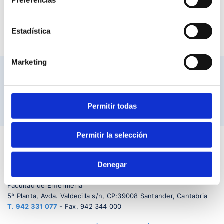
María Dolores Acón
DIRECTORA DEL OBSERVATORIO DE SALUD PÚBLICA |
Estadística
TEL. 942331077
Marketing
VINCULADO :
Permitir todas
Permitir la selección
Denegar
Facultad de Enfermería
5ª Planta, Avda. Valdecilla s/n, CP:39008 Santander, Cantabria
T.
942 331 077
- Fax. 942 344 000