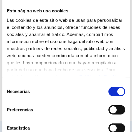
Esta página web usa cookies
Las cookies de este sitio web se usan para personalizar
¡AHORA MISMO!
el contenido y los anuncios, ofrecer funciones de redes
sociales y analizar el tráfico. Además, compartimos
Sólo falta que te decidas, pero siempre teniendo en cuenta
información sobre el uso que haga del sitio web con
que:
nuestros partners de redes sociales, publicidad y análisis
Nunca puedes donar sangre más de 4 veces al
web, quienes pueden combinarla con otra información
año en los hombres y 3 en las mujeres.
que les haya proporcionado o que hayan recopilado a
partir del uso que haya hecho de sus servicios. Para
Las donaciones de plasma se pueden hacer
más información, consulte nuestra
Política de Cookies
.
con más frecuencia (hasta 1 ó 2 al mes)
Selección
Necesarias
de
El intérvalo entre donaciones debe ser superior
consentimiento
a dos meses.
Preferencias
Estadística
VINCULADO :