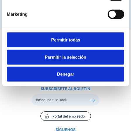
Marketing
Permitir todas
Permitir la selección
Facultad de Enfermería
5ª Planta, Avda. Valdecilla s/n, CP:39008 Santander, Cantabria
Denegar
T.
942 331 077
- Fax. 942 344 000
SUBSCRÍBETE AL BOLETÍN
Portal del empleado
SÍGUENOS